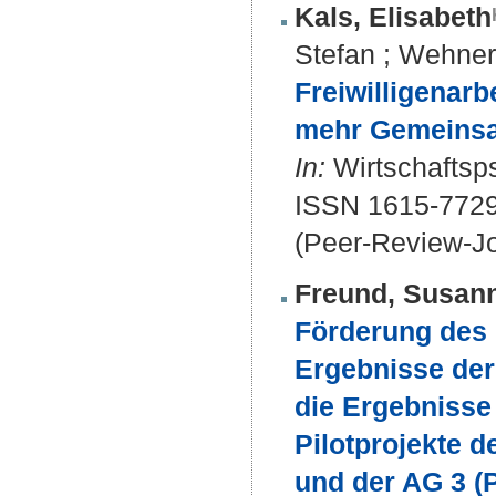
Kals, Elisabeth
Stefan
;
Wehner
Freiwilligenarb
mehr Gemeinsa
In:
Wirtschaftsps
ISSN 1615-772
(Peer-Review-Jo
Freund, Susan
Förderung des
Ergebnisse der
die Ergebnisse
Pilotprojekte d
und der AG 3 (P