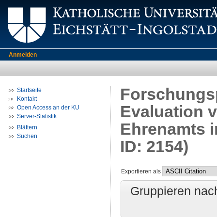
Anmelden
Forschungsp
Startseite
Kontakt
Evaluation 
Open Access an der KU
Server-Statistik
Ehrenamts in
Blättern
Suchen
ID: 2154)
Exportieren als
Gruppieren nac