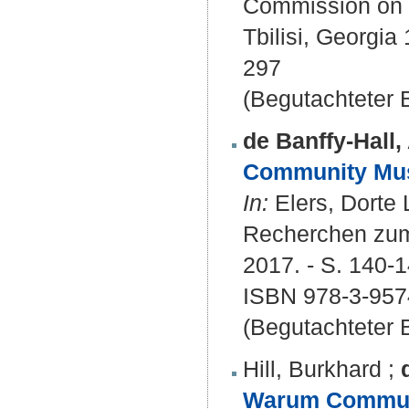
Commission on C
Tbilisi, Georgia 
297
(Begutachteter B
de Banffy-Hall, 
Community Musi
In:
Elers, Dorte 
Recherchen zum S
2017. - S. 140-14
ISBN 978-3-957
(Begutachteter B
Hill, Burkhard
;
Warum Communi