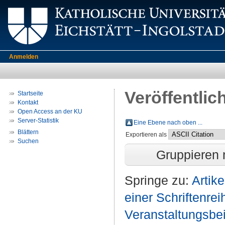
Anmelden
Veröffentlic
Startseite
Kontakt
Open Access an der KU
Server-Statistik
Eine Ebene nach oben ...
Blättern
Exportieren als
Suchen
Gruppieren
Springe zu:
Artike
einer Schriftenrei
Veranstaltungsbeit