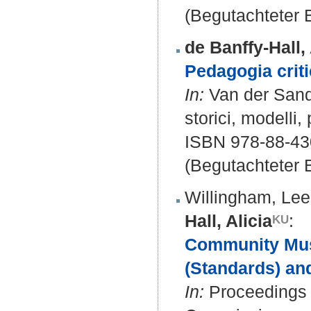
(Begutachteter B
de Banffy-Hall, 
Pedagogia crit
In:
Van der Sandt
storici, modelli,
ISBN 978-88-43
(Begutachteter B
Willingham, Lee
Hall, Alicia
:
Community Musi
(Standards) and
In:
Proceedings o