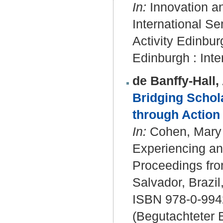
In:
Innovation a
International 
Activity Edinbur
Edinburgh : Inte
de Banffy-Hall, 
Bridging Schol
through Action
In:
Cohen, Mary L
Experiencing a
Proceedings from
Salvador, Brazil
ISBN 978-0-99
(Begutachteter B