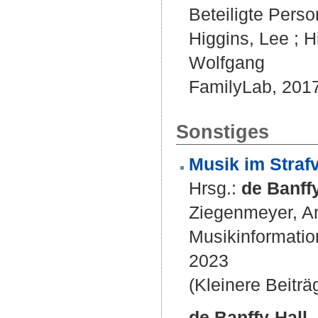
Beteiligte Pers
Higgins, Lee
;
H
Wolfgang
FamilyLab, 201
Sonstiges
Musik im Strafv
Hrsg.:
de Banffy
Ziegenmeyer, A
Musikinformati
2023
(Kleinere Beiträ
de Banffy-Hall, 