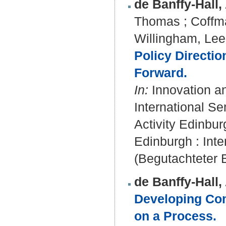
de Banffy-Hall, 
Thomas
;
Coffm
Willingham, Lee
Policy Directi
Forward.
In:
Innovation a
International 
Activity Edinbur
Edinburgh : Inte
(Begutachteter B
de Banffy-Hall, 
Developing Com
on a Process.