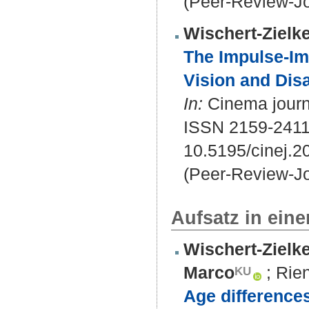
(Peer-Review-Jo
Wischert-Zielke
The Impulse-Ima
Vision and Disa
In:
Cinema journa
ISSN 2159-2411
10.5195/cinej.2
(Peer-Review-Jo
Aufsatz in ein
Wischert-Zielke
Marco
;
Rien
Age differences