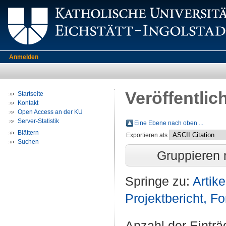
Anmelden
Veröffentlic
Startseite
Kontakt
Open Access an der KU
Server-Statistik
Eine Ebene nach oben ...
Blättern
Exportieren als
Suchen
Gruppieren
Springe zu:
Artike
Projektbericht, F
Anzahl der Eintr