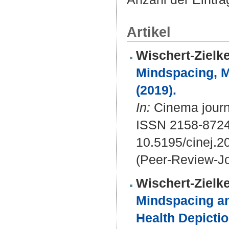
Artikel
Wischert-Zielke
Mindspacing, M
(2019).
In:
Cinema journa
ISSN 2158-872
10.5195/cinej.2
(Peer-Review-Jo
Wischert-Zielke
Mindspacing an
Health Depictio