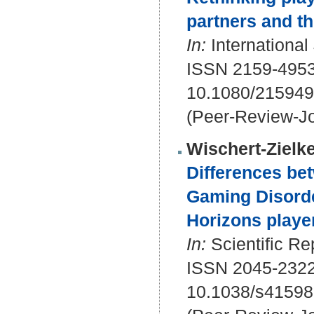
partners and t
In:
International 
ISSN 2159-4953
10.1080/21594
(Peer-Review-Jo
Wischert-Zielke
Differences be
Gaming Disorde
Horizons playe
In:
Scientific Re
ISSN 2045-232
10.1038/s41598