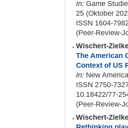
In:
Game Studies 
25 (Oktober 202
ISSN 1604-798
(Peer-Review-Jo
Wischert-Zielke
The American G
Context of US 
In:
New American 
ISSN 2750-732
10.18422/77-25
(Peer-Review-Jo
Wischert-Zielke
Rethinking play