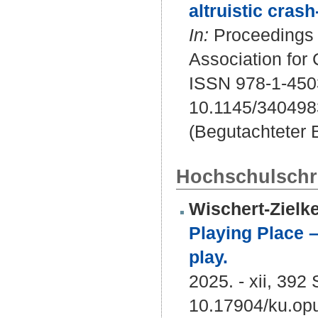
altruistic cras
In:
Proceedings 
Association for
ISSN 978-1-450
10.1145/340498
(Begutachteter B
Hochschulschri
Wischert-Zielke
Playing Place –
play.
2025. - xii, 392 
10.17904/ku.op