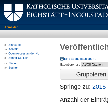
Anmelden
Veröffentlic
Startseite
Kontakt
Open Access an der KU
Server-Statistik
Eine Ebene nach oben ...
Blättern
Exportieren als
Suchen
Gruppieren
Springe zu:
2015
Anzahl der Eintr