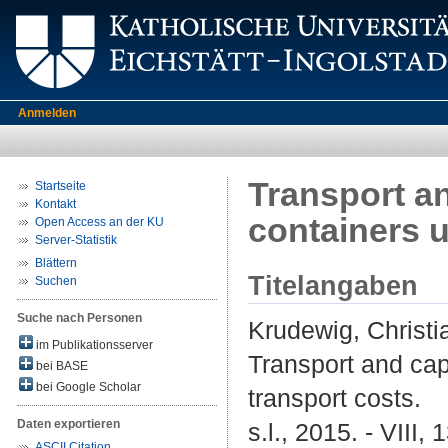
Anmelden
Transport an
Startseite
Kontakt
containers u
Open Access an der KU
Server-Statistik
Blättern
Titelangaben
Suchen
Suche nach Personen
Krudewig, Christi
im Publikationsserver
Transport and cap
bei BASE
bei Google Scholar
transport costs.
Daten exportieren
s.l., 2015. - VIII, 
ASCII Citation