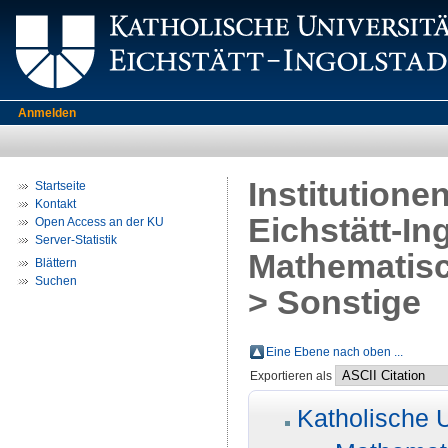
Anmelden
Institutione
Startseite
Kontakt
Eichstätt-In
Open Access an der KU
Server-Statistik
Mathematisc
Blättern
Suchen
> Sonstige
Eine Ebene nach oben ...
Exportieren als
Katholische U