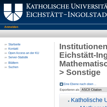
Anmelden
Institutione
Startseite
Kontakt
Eichstätt-In
Open Access an der KU
Server-Statistik
Mathematisc
Blättern
Suchen
> Sonstige
Eine Ebene nach oben ...
Exportieren als
Katholische U