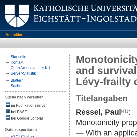
Anmelden
Monotonicity
Startseite
Kontakt
and survival
Open Access an der KU
Server-Statistik
Lévy-frailty
Blättern
Suchen
Titelangaben
Suche nach Personen
im Publikationsserver
Ressel, Paul
:
bei BASE
bei Google Scholar
Monotonicity prope
Daten exportieren
— With an applicat
ASCII Citation