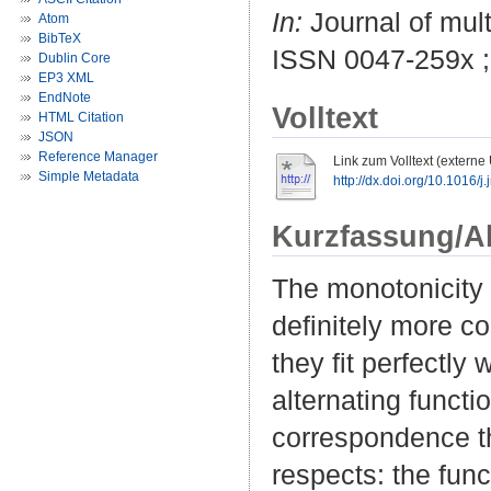
In:
Journal of mult
Atom
BibTeX
ISSN 0047-259x 
Dublin Core
EP3 XML
EndNote
Volltext
HTML Citation
JSON
Reference Manager
Link zum Volltext (externe
Simple Metadata
http://dx.doi.org/10.1016/
Kurzfassung/A
The monotonicity p
definitely more c
they fit perfectly
alternating funct
correspondence th
respects: the func