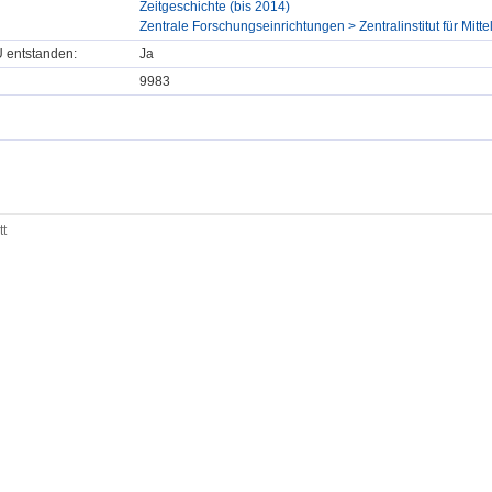
Zeitgeschichte (bis 2014)
Zentrale Forschungseinrichtungen > Zentralinstitut für Mitt
U entstanden:
Ja
9983
tt