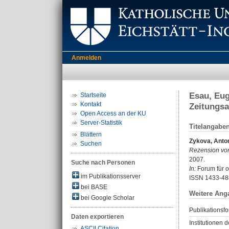
Anmelden
Esau, Eug
Startseite
Kontakt
Zeitungsa
Open Access an der KU
Server-Statistik
Titelangabe
Blättern
Zykova, Anto
Suchen
Rezension vo
2007.
Suche nach Personen
In:
Forum für o
im Publikationsserver
ISSN 1433-48
bei BASE
Weitere Ang
bei Google Scholar
Publikationsfo
Daten exportieren
Institutionen d
ASCII Citation