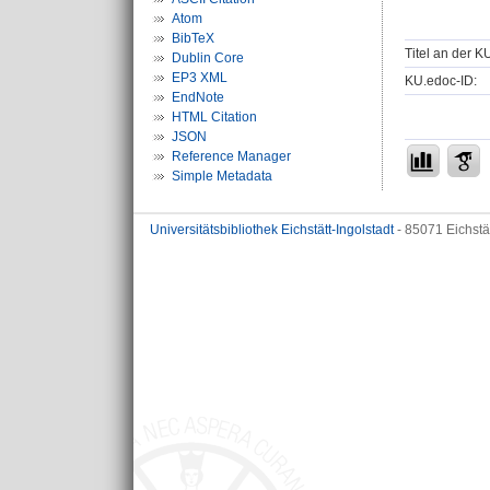
Atom
BibTeX
Titel an der K
Dublin Core
EP3 XML
KU.edoc-ID:
EndNote
HTML Citation
JSON
Reference Manager
Simple Metadata
Universitätsbibliothek Eichstätt-Ingolstadt
- 85071 Eichstä