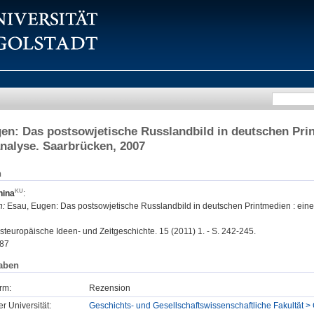
en: Das postsowjetische Russlandbild in deutschen Print
nalyse. Saarbrücken, 2007
n
nina
:
n:
Esau, Eugen: Das postsowjetische Russlandbild in deutschen Printmedien : eine 
steuropäische Ideen- und Zeitgeschichte. 15 (2011) 1. - S. 242-245.
87
aben
rm:
Rezension
er Universität:
Geschichts- und Gesellschaftswissenschaftliche Fakultät > 