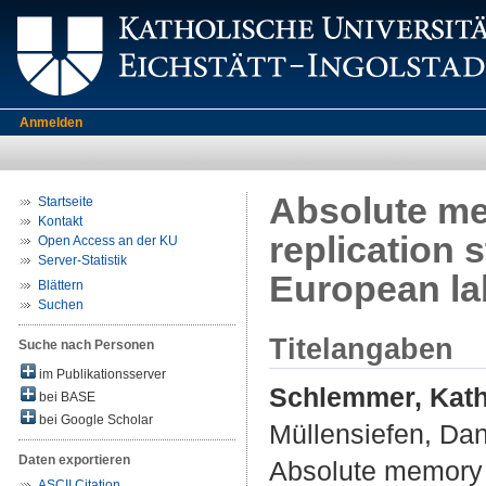
Anmelden
Absolute me
Startseite
Kontakt
replication s
Open Access an der KU
Server-Statistik
European la
Blättern
Suchen
Titelangaben
Suche nach Personen
im Publikationsserver
Schlemmer, Kath
bei BASE
bei Google Scholar
Müllensiefen, Dan
Daten exportieren
Absolute memory f
ASCII Citation