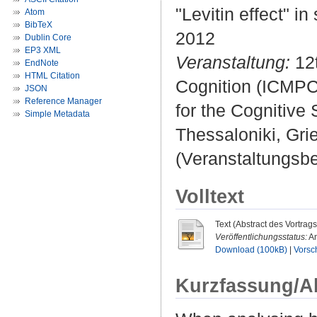
"Levitin effect" i
Atom
BibTeX
2012
Dublin Core
EP3 XML
Veranstaltung:
12t
EndNote
HTML Citation
Cognition (ICMPC)
JSON
Reference Manager
for the Cognitive
Simple Metadata
Thessaloniki, Gri
(Veranstaltungsb
Volltext
Text (Abstract des Vortrags
Veröffentlichungsstatus:
An
Download (100kB)
|
Vorsc
Kurzfassung/A