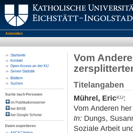
Anmelden
Vom Anderen 
Startseite
Kontakt
zersplitterte
Open Access an der KU
Server-Statistik
Blättern
Titelangaben
Suchen
Suche nach Personen
Mührel, Eric
:
im Publikationsserver
Vom Anderen her – 
bei BASE
bei Google Scholar
In:
Dungs, Susanne 
Daten exportieren
Soziale Arbeit und
ASCII Citation