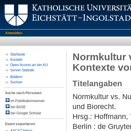
Anmelden
Normkultur v
Startseite
Kontakt
Kontexte vo
Open Access an der KU
Server-Statistik
Blättern
Titelangaben
Suchen
Suche nach Personen
Normkultur vs. Nu
im Publikationsserver
und Biorecht.
bei BASE
bei Google Scholar
Hrsg.:
Hoffmann,
Daten exportieren
Berlin : de Gruyte
ASCII Citation