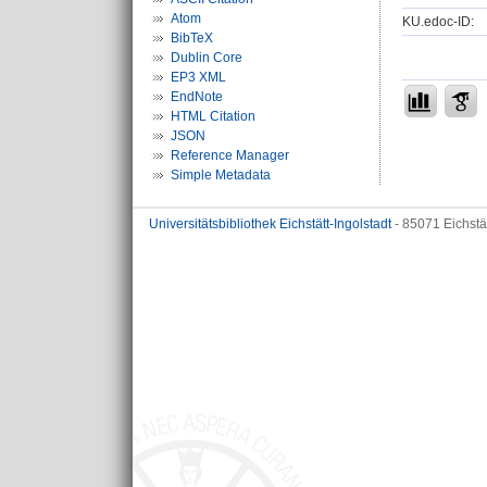
Atom
KU.edoc-ID:
BibTeX
Dublin Core
EP3 XML
EndNote
HTML Citation
JSON
Reference Manager
Simple Metadata
Universitätsbibliothek Eichstätt-Ingolstadt
- 85071 Eichstä