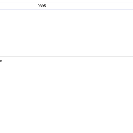
9895
tt