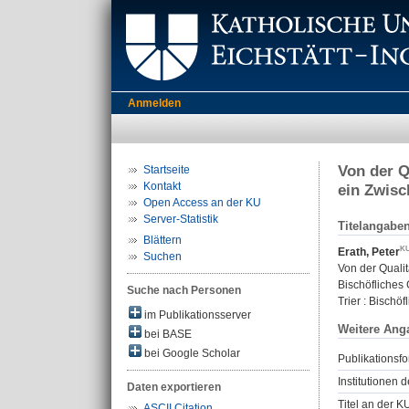
Anmelden
Von der Q
Startseite
Kontakt
ein Zwisc
Open Access an der KU
Server-Statistik
Titelangabe
Blättern
Erath, Peter
Suchen
Von der Quali
Bischöfliches
Suche nach Personen
Trier : Bischöf
im Publikationsserver
Weitere Ang
bei BASE
bei Google Scholar
Publikationsfo
Institutionen d
Daten exportieren
Titel an der K
ASCII Citation