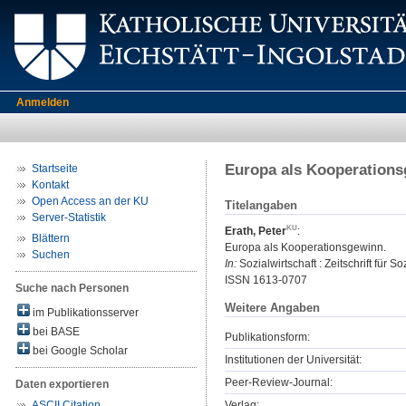
Anmelden
Europa als Kooperation
Startseite
Kontakt
Open Access an der KU
Titelangaben
Server-Statistik
Erath, Peter
:
Blättern
Europa als Kooperationsgewinn.
Suchen
In:
Sozialwirtschaft : Zeitschrift für 
ISSN 1613-0707
Suche nach Personen
Weitere Angaben
im Publikationsserver
bei BASE
Publikationsform:
bei Google Scholar
Institutionen der Universität:
Peer-Review-Journal:
Daten exportieren
Verlag:
ASCII Citation