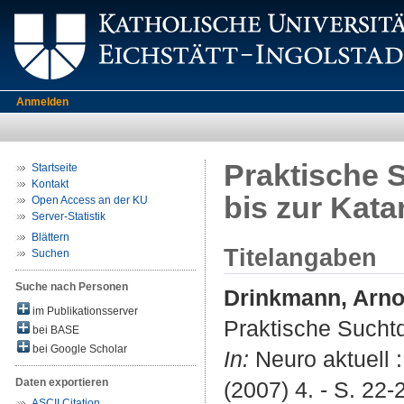
Anmelden
Praktische S
Startseite
Kontakt
bis zur Kat
Open Access an der KU
Server-Statistik
Blättern
Titelangaben
Suchen
Suche nach Personen
Drinkmann, Arn
im Publikationsserver
Praktische Suchtd
bei BASE
bei Google Scholar
In:
Neuro aktuell :
Daten exportieren
(2007) 4. - S. 22-
ASCII Citation