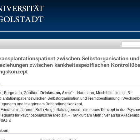
ransplantationspatient zwischen Selbstorganisation u
ziehungen zwischen kankheitsspezifischen Kontrollüb
ngskonzept
n
n
;
Bergmann, Günther
;
Drinkmann, Arno
;
Hartmann, Mechthild
;
Immel, B.
:
plantationspatient zwischen Selbstorganisation und Fremdbestimmung : Wechsel
eugungen und integriertem Behandlungskonzept.
Friedhelm ; Johnen, Rolf (Hrsg.): Salutogenese : ein neues Konzept in der Psych
legiums für Psychosomatische Medizin. - Frankfurt am Main : Verlag für Akademisch
-064-4
aben