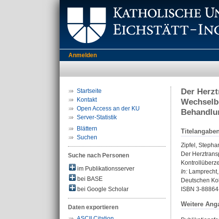
Anmelden
Der Herzt
Startseite
Kontakt
Wechselbe
Open Access an der KU
Behandlu
Server-Statistik
Blättern
Titelangabe
Suchen
Zipfel, Stepha
Der Herztrans
Suche nach Personen
Kontrollüberz
im Publikationsserver
In:
Lamprecht, 
bei BASE
Deutschen Kol
bei Google Scholar
ISBN 3-88864
Weitere Ang
Daten exportieren
ASCII Citation