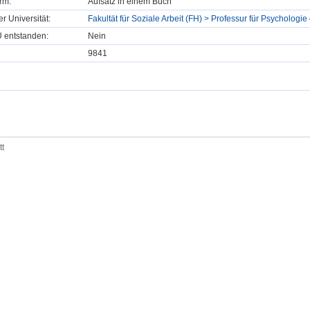
rm:
Aufsatz in einem Buch
er Universität:
Fakultät für Soziale Arbeit (FH) > Professur für Psychologie
U entstanden:
Nein
9841
tt