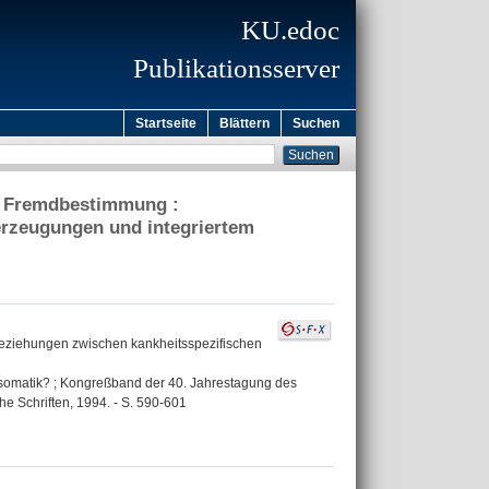
KU.edoc
Publikationsserver
Startseite
Blättern
Suchen
nd Fremdbestimmung :
erzeugungen und integriertem
beziehungen zwischen kankheitsspezifischen
osomatik? ; Kongreßband der 40. Jahrestagung des
e Schriften, 1994. - S. 590-601