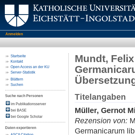
Anmelden
Mundt, Feli
Startseite
Kontakt
Germanicarum
Open Access an der KU
Server-Statistik
Übersetzung
Blättern
Suchen
Titelangaben
Suche nach Personen
im Publikationsserver
Müller, Gernot M
bei BASE
bei Google Scholar
Rezension von:
Mu
Daten exportieren
Germanicarum libr
ASCII Citation