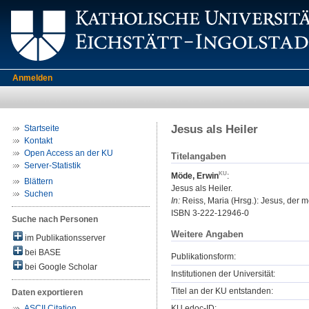
Anmelden
Jesus als Heiler
Startseite
Kontakt
Open Access an der KU
Titelangaben
Server-Statistik
Möde, Erwin
:
Blättern
Jesus als Heiler.
Suchen
In:
Reiss, Maria (Hrsg.): Jesus, der me
ISBN 3-222-12946-0
Suche nach Personen
Weitere Angaben
im Publikationsserver
bei BASE
Publikationsform:
bei Google Scholar
Institutionen der Universität:
Titel an der KU entstanden:
Daten exportieren
KU.edoc-ID:
ASCII Citation