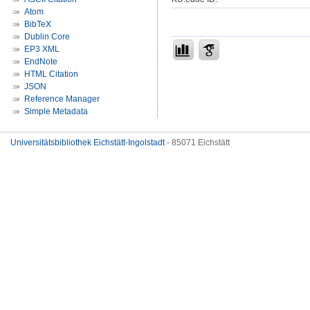
Atom
BibTeX
Dublin Core
EP3 XML
EndNote
HTML Citation
JSON
Reference Manager
Simple Metadata
Universitätsbibliothek Eichstätt-Ingolstadt
- 85071 Eichstätt