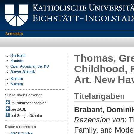
Anmelden
Thomas, Greg
Startseite
Kontakt
Childhood, F
Open Access an der KU
Server-Statistik
Art. New Ha
Blättern
Suchen
Titelangaben
Suche nach Personen
im Publikationsserver
Brabant, Domini
bei BASE
bei Google Scholar
Rezension von:
Th
Daten exportieren
Family, and Moder
ASCII Citation