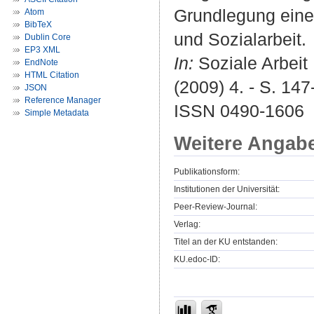
Grundlegung eine
Atom
BibTeX
und Sozialarbeit.
Dublin Core
EP3 XML
In:
Soziale Arbeit 
EndNote
HTML Citation
(2009) 4. - S. 147
JSON
Reference Manager
ISSN 0490-1606
Simple Metadata
Weitere Angab
Publikationsform:
Institutionen der Universität:
Peer-Review-Journal:
Verlag:
Titel an der KU entstanden:
KU.edoc-ID: