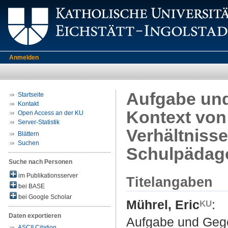
Anmelden
Aufgabe und
Startseite
Kontakt
Kontext von
Open Access an der KU
Server-Statistik
Verhältniss
Blättern
Suchen
Schulpädago
Suche nach Personen
im Publikationsserver
Titelangaben
bei BASE
bei Google Scholar
Mührel, Eric
:
Daten exportieren
Aufgabe und Gege
ASCII Citation