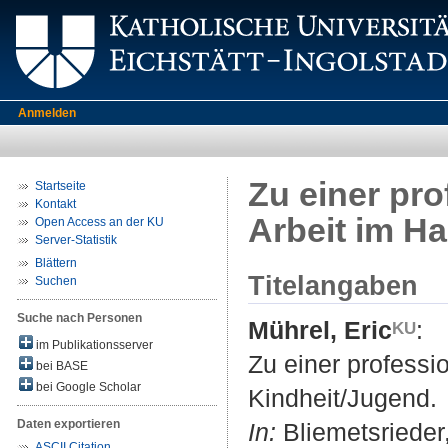
Anmelden
Zu einer pro
Startseite
Kontakt
Arbeit im H
Open Access an der KU
Server-Statistik
Blättern
Titelangaben
Suchen
Suche nach Personen
Mührel, Eric
:
im Publikationsserver
Zu einer professi
bei BASE
bei Google Scholar
Kindheit/Jugend.
Daten exportieren
In:
Bliemetsrieder,
ASCII Citation