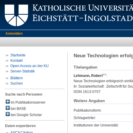
Anmelden
Neue Technologien erfolg
Startseite
Kontakt
Open Access an der KU
Titelangaben
Server-Statistik
Lehmann, Robert
:
Blättern
Neue Technologien erfolgreich einfü
Suchen
In:
Sozialwirtschaft : Zeitschrift für 
ISSN 1613-0707
Suche nach Personen
Weitere Angaben
im Publikationsserver
bei BASE
Publikationsform:
bei Google Scholar
Schlagwörter:
Institutionen der Universität:
Daten exportieren
ASCII Citation