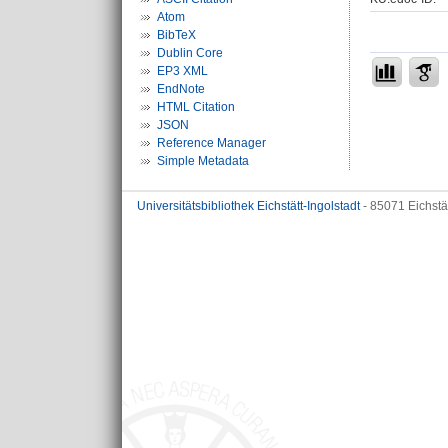
Atom
BibTeX
Dublin Core
EP3 XML
EndNote
HTML Citation
JSON
Reference Manager
Simple Metadata
Universitätsbibliothek Eichstätt-Ingolstadt
- 85071 Eichstä