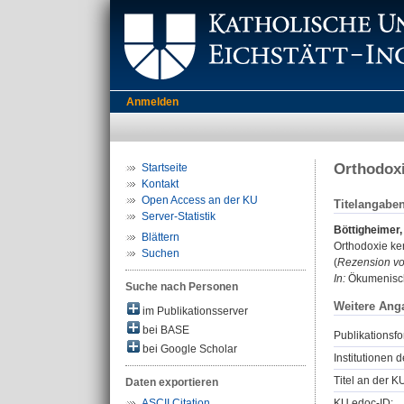
Anmelden
Orthodoxi
Startseite
Kontakt
Open Access an der KU
Titelangabe
Server-Statistik
Böttigheimer,
Blättern
Orthodoxie ken
Suchen
(
Rezension vo
In:
Ökumenische
Suche nach Personen
Weitere Ang
im Publikationsserver
bei BASE
Publikationsfo
bei Google Scholar
Institutionen d
Titel an der K
Daten exportieren
KU.edoc-ID:
ASCII Citation