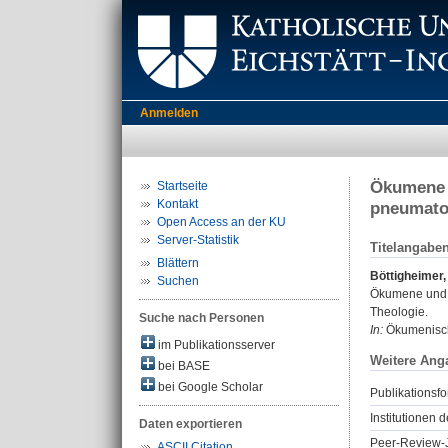
Anmelden
Ökumene u
Startseite
Kontakt
pneumato
Open Access an der KU
Server-Statistik
Titelangabe
Blättern
Böttigheimer,
Suchen
Ökumene und d
Theologie.
Suche nach Personen
In:
Ökumenische
im Publikationsserver
Weitere Ang
bei BASE
bei Google Scholar
Publikationsfo
Institutionen d
Daten exportieren
Peer-Review-J
ASCII Citation