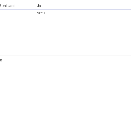
U entstanden:
Ja
9651
tt