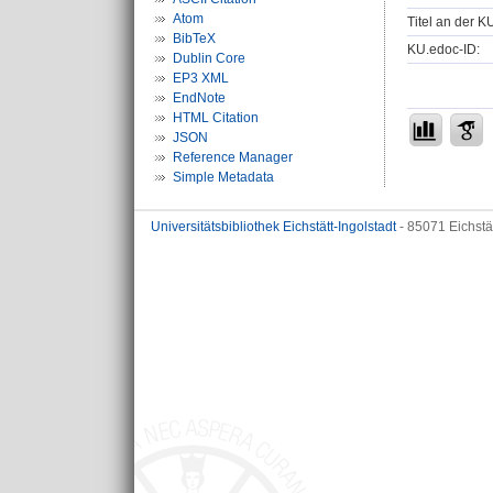
Atom
Titel an der K
BibTeX
KU.edoc-ID:
Dublin Core
EP3 XML
EndNote
HTML Citation
JSON
Reference Manager
Simple Metadata
Universitätsbibliothek Eichstätt-Ingolstadt
- 85071 Eichstä