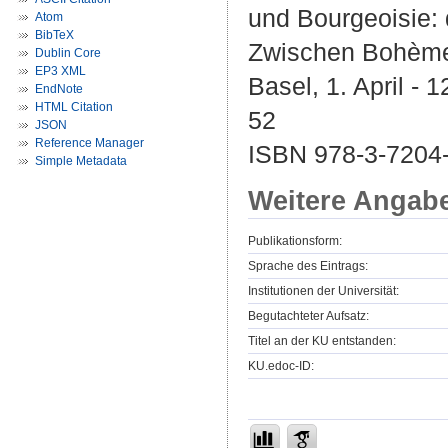
und Bourgeoisie: 
Atom
BibTeX
Zwischen Bohème 
Dublin Core
EP3 XML
Basel, 1. April - 
EndNote
HTML Citation
52
JSON
Reference Manager
ISBN 978-3-7204-
Simple Metadata
Weitere Angab
Publikationsform:
Sprache des Eintrags:
Institutionen der Universität:
Begutachteter Aufsatz:
Titel an der KU entstanden:
KU.edoc-ID: