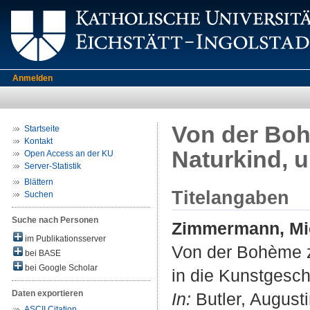
Anmelden
Von der Boh
Startseite
Kontakt
Naturkind, 
Open Access an der KU
Server-Statistik
Blättern
Titelangaben
Suchen
Suche nach Personen
Zimmermann, Mic
im Publikationsserver
Von der Bohème zu
bei BASE
bei Google Scholar
in die Kunstgesch
Daten exportieren
In:
Butler, August
ASCII Citation