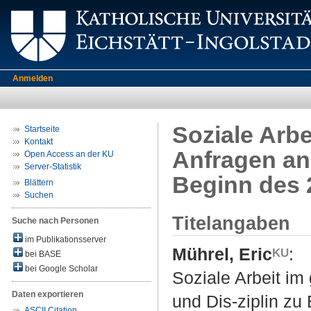
Anmelden
Soziale Arbe
Startseite
Kontakt
Anfragen an 
Open Access an der KU
Server-Statistik
Beginn des 
Blättern
Suchen
Titelangaben
Suche nach Personen
im Publikationsserver
Mührel, Eric
:
bei BASE
bei Google Scholar
Soziale Arbeit im
Daten exportieren
und Dis-ziplin zu
ASCII Citation