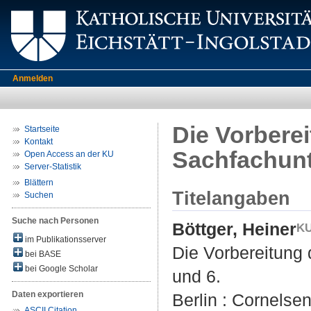
Anmelden
Die Vorberei
Startseite
Kontakt
Sachfachunt
Open Access an der KU
Server-Statistik
Blättern
Titelangaben
Suchen
Suche nach Personen
Böttger, Heiner
im Publikationsserver
Die Vorbereitung 
bei BASE
bei Google Scholar
und 6.
Daten exportieren
Berlin : Cornelsen
ASCII Citation