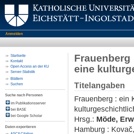
Anmelden
Frauenberg :
Startseite
Kontakt
eine kulturg
Open Access an der KU
Server-Statistik
Blättern
Titelangaben
Suchen
Suche nach Personen
Frauenberg : ein 
im Publikationsserver
kulturgeschichtli
bei BASE
bei Google Scholar
Hrsg.:
Möde, Erw
Daten exportieren
Hamburg : Kovač, 
ASCII Citation