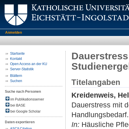
Anmelden
Dauerstress
Startseite
Kontakt
Studienerge
Open Access an der KU
Server-Statistik
Blättern
Titelangaben
Suchen
Suche nach Personen
Kreidenweis, He
im Publikationsserver
Dauerstress mit 
bei BASE
bei Google Scholar
Handlungsbedarf.
Daten exportieren
In:
Häusliche Pfleg
ASCII Citation