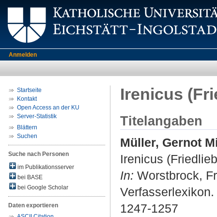
Anmelden
Irenicus (Fri
Startseite
Kontakt
Open Access an der KU
Server-Statistik
Titelangaben
Blättern
Suchen
Müller, Gernot M
Suche nach Personen
Irenicus (Friedlieb
im Publikationsserver
In:
Worstbrock, Fr
bei BASE
bei Google Scholar
Verfasserlexikon. 
1247-1257
Daten exportieren
ASCII Citation