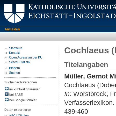
Anmelden
Cochlaeus 
Startseite
Kontakt
Open Access an der KU
Server-Statistik
Titelangaben
Blättern
Suchen
Müller, Gernot M
Suche nach Personen
Cochlaeus (Dobe
im Publikationsserver
In:
Worstbrock, Fr
bei BASE
bei Google Scholar
Verfasserlexikon. 
439-460
Daten exportieren
ASCII Citation