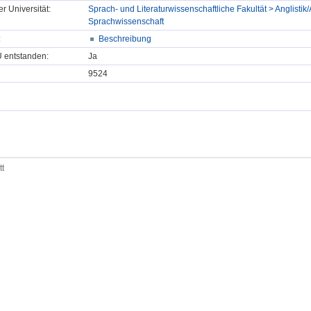
er Universität:
Sprach- und Literaturwissenschaftliche Fakultät > Anglistik/
Sprachwissenschaft
:
Beschreibung
U entstanden:
Ja
9524
tt