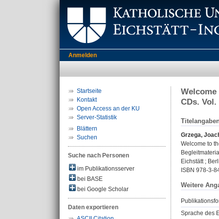
Anmelden
Welcome t
Startseite
Kontakt
CDs. Vol.
Open Access an der KU
Server-Statistik
Titelangabe
Blättern
Grzega, Joac
Suchen
Welcome to the
Begleitmateria
Suche nach Personen
Eichstätt ; Ber
im Publikationsserver
ISBN 978-3-8
bei BASE
Weitere Ang
bei Google Scholar
Publikationsfo
Daten exportieren
Sprache des E
ASCII Citation