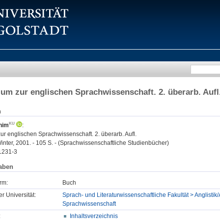
ium zur englischen Sprachwissenschaft. 2. überarb. Aufl
n
him
:
ur englischen Sprachwissenschaft. 2. überarb. Aufl.
inter, 2001. - 105 S. - (Sprachwissenschaftliche Studienbücher)
1231-3
aben
rm:
Buch
er Universität:
Sprach- und Literaturwissenschaftliche Fakultät > Anglistik/
Sprachwissenschaft
:
Inhaltsverzeichnis