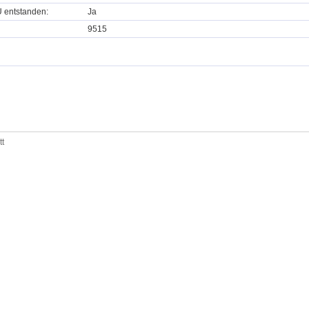
U entstanden:
Ja
9515
tt