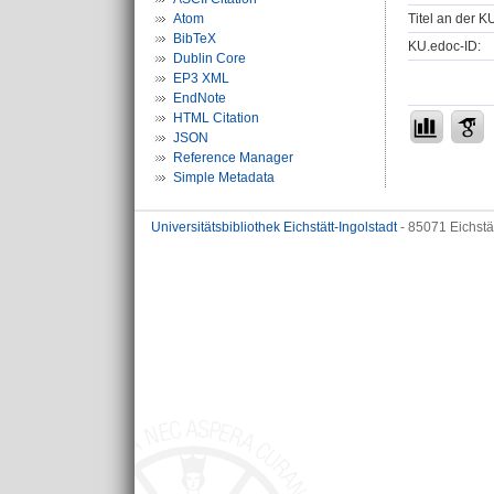
Titel an der K
Atom
BibTeX
KU.edoc-ID:
Dublin Core
EP3 XML
EndNote
HTML Citation
JSON
Reference Manager
Simple Metadata
Universitätsbibliothek Eichstätt-Ingolstadt
- 85071 Eichstä