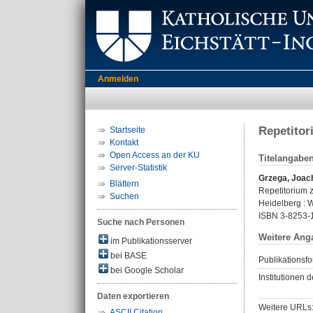
Anmelden
Repetitor
Startseite
Kontakt
Open Access an der KU
Titelangabe
Server-Statistik
Grzega, Joac
Blättern
Repetitorium z
Suchen
Heidelberg : W
ISBN 3-8253-
Suche nach Personen
Weitere Ang
im Publikationsserver
bei BASE
Publikationsfo
bei Google Scholar
Institutionen d
Daten exportieren
Weitere URLs
ASCII Citation