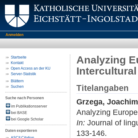
Anmelden
Analyzing E
Startseite
Kontakt
Intercultural
Open Access an der KU
Server-Statistik
Blättern
Titelangaben
Suchen
Suche nach Personen
Grzega, Joachim
im Publikationsserver
Analyzing Europea
bei BASE
bei Google Scholar
In:
Journal of lingu
Daten exportieren
133-146.
ASCII Citation