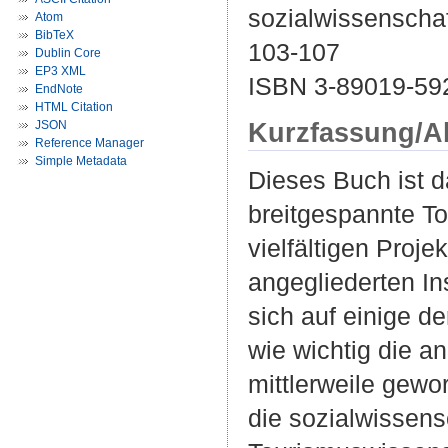
sozialwissenschaft
Atom
BibTeX
103-107
Dublin Core
EP3 XML
ISBN 3-89019-59
EndNote
HTML Citation
Kurzfassung/A
JSON
Reference Manager
Simple Metadata
Dieses Buch ist d
breitgespannte To
vielfältigen Proj
angegliederten In
sich auf einige de
wie wichtig die 
mittlerweile gewo
die sozialwissensc