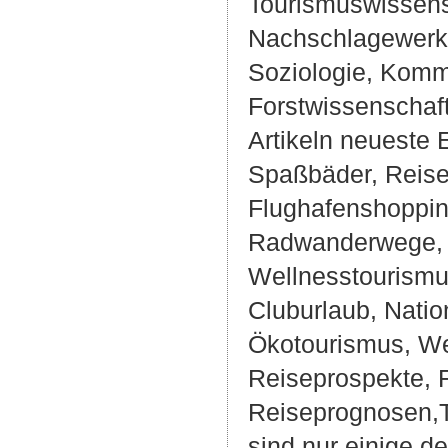
Tourismuswissensc
Nachschlagewerk.
Soziologie, Komm
Forstwissenschaft
Artikeln neueste 
Spaßbäder, Reise
Flughafenshoppin
Radwanderwege, M
Wellnesstourismus,
Cluburlaub, Nati
Ökotourismus, We
Reiseprospekte, F
Reiseprognosen,T
sind nur einige d