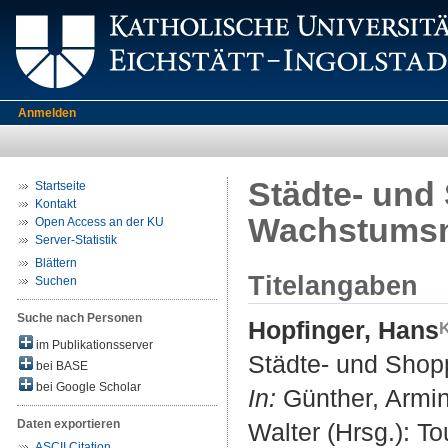
Anmelden
Städte- und
Startseite
Kontakt
Wachstums
Open Access an der KU
Server-Statistik
Blättern
Titelangaben
Suchen
Suche nach Personen
Hopfinger, Hans
im Publikationsserver
Städte- und Sho
bei BASE
bei Google Scholar
In:
Günther, Armin
Daten exportieren
Walter (Hrsg.): T
ASCII Citation