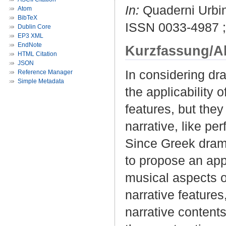
In:
Quaderni Urbina
Atom
BibTeX
ISSN 0033-4987 
Dublin Core
EP3 XML
EndNote
Kurzfassung/A
HTML Citation
JSON
In considering dra
Reference Manager
Simple Metadata
the applicability 
features, but the
narrative, like p
Since Greek drama
to propose an app
musical aspects o
narrative features
narrative contents,