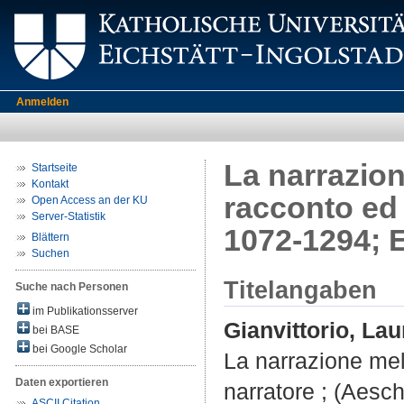
Anmelden
La narrazion
Startseite
Kontakt
racconto ed 
Open Access an der KU
Server-Statistik
1072-1294; E
Blättern
Suchen
Titelangaben
Suche nach Personen
im Publikationsserver
Gianvittorio, Lau
bei BASE
bei Google Scholar
La narrazione mel
Daten exportieren
narratore ; (Aesc
ASCII Citation