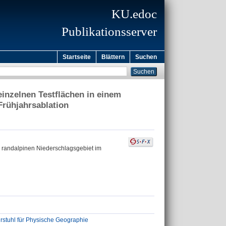
KU.edoc
Publikationsserver
Startseite
Blättern
Suchen
einzelnen Testflächen in einem
Frühjahrsablation
m randalpinen Niederschlagsgebiet im
stuhl für Physische Geographie