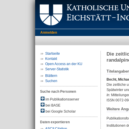
Anmelden
Die zeitl
Startseite
Kontakt
randalpin
Open Access an der KU
Server-Statistik
Titelangabe
Blättern
Becht, Michae
Suchen
Die zeitliche
Spätwinter un
Suche nach Personen
In:
Mitteilunge
im Publikationsserver
ISSN 0072-09
bei BASE
Weitere Ang
bei Google Scholar
Publikationsfo
Daten exportieren
Institutionen d
ASCII Citation