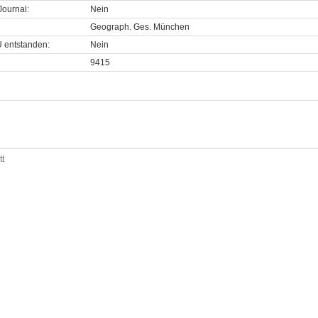
ournal:
Nein
Geograph. Ges. München
U entstanden:
Nein
9415
tt