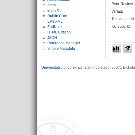
Peer-Review-J
Atom
BibTeX
Verlag:
Dublin Core
Titel an der K
EP3 XML
KU.edoc-ID:
EndNote
HTML Citation
JSON
Reference Manager
Simple Metadata
Universitätsbibliothek Eichstätt-Ingolstadt
- 85071 Eichstä