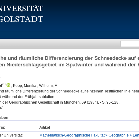
iche und räumliche Differenzierung der Schneedecke auf 
en Niederschlagsgebiet im Spätwinter und während der 
n
l
;
Kopp, Monika
;
Wilhelm, F.
:
 und räumliche Differenzierung der Schneedecke auf einzelnen Testflächen in eine
d während der Frühjahrsablation.
n der Geographischen Gesellschaft in München. 69 (1984). - S. 95-128.
41
aben
rm:
Artikel
er Universität:
Mathematisch-Geographische Fakultät > Geographie > Lehr