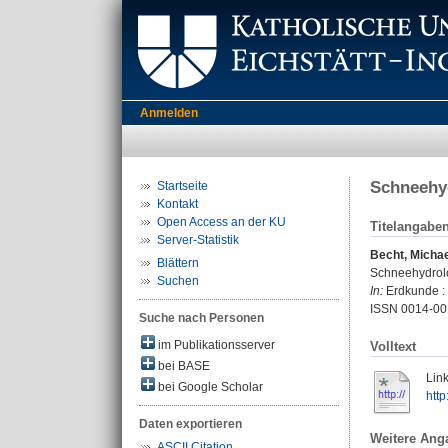
Anmelden
Schneehyd
Startseite
Kontakt
Open Access an der KU
Titelangabe
Server-Statistik
Becht, Michae
Blättern
Schneehydrolo
Suchen
In:
Erdkunde : a
ISSN 0014-00
Suche nach Personen
im Publikationsserver
Volltext
bei BASE
Link
bei Google Scholar
htt
Daten exportieren
Weitere Ang
ASCII Citation