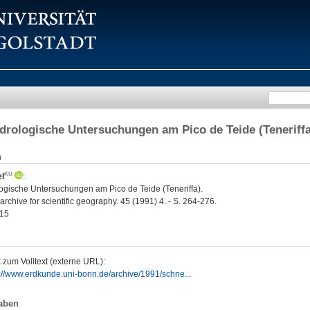
rologische Untersuchungen am Pico de Teide (Teneriffa
n
l
:
gische Untersuchungen am Pico de Teide (Teneriffa).
rchive for scientific geography. 45 (1991) 4. - S. 264-276.
15
 zum Volltext (externe URL):
p://www.erdkunde.uni-bonn.de/archive/1991/schne...
aben