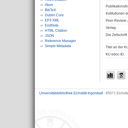
Atom
Publikationsfo
BibTeX
Institutionen d
Dublin Core
EP3 XML
Peer-Review-J
EndNote
Verlag:
HTML Citation
Die Zeitschrif
JSON
Reference Manager
Simple Metadata
Titel an der K
KU.edoc-ID:
Universitätsbibliothek Eichstätt-Ingolstadt
- 85071 Eichstä