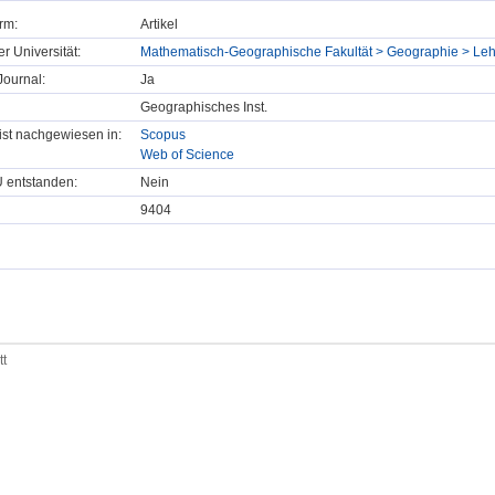
rm:
Artikel
er Universität:
Mathematisch-Geographische Fakultät > Geographie > Lehr
ournal:
Ja
Geographisches Inst.
t ist nachgewiesen in:
Scopus
Web of Science
U entstanden:
Nein
9404
tt