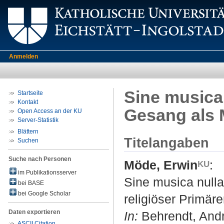
Anmelden
Sine musica 
Startseite
Kontakt
Gesang als 
Open Access an der KU
Server-Statistik
Blättern
Titelangaben
Suchen
Suche nach Personen
Möde, Erwin
:
im Publikationsserver
Sine musica nulla
bei BASE
bei Google Scholar
religiöser Primäre
Daten exportieren
In:
Behrendt, Andre
ASCII Citation