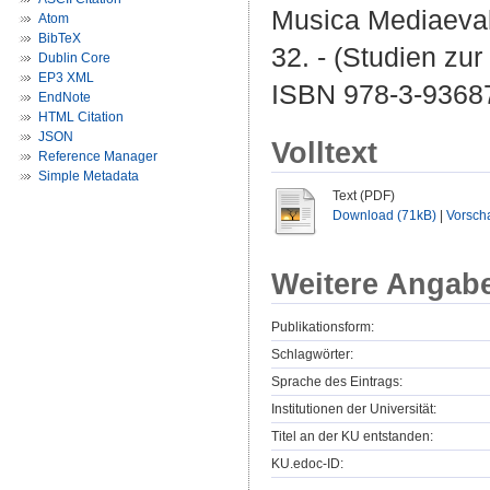
Musica Mediaevalis
Atom
BibTeX
32. - (Studien zur
Dublin Core
EP3 XML
ISBN 978-3-93687
EndNote
HTML Citation
JSON
Volltext
Reference Manager
Simple Metadata
Text (PDF)
Download (71kB)
|
Vorsch
Weitere Angab
Publikationsform:
Schlagwörter:
Sprache des Eintrags:
Institutionen der Universität:
Titel an der KU entstanden:
KU.edoc-ID: