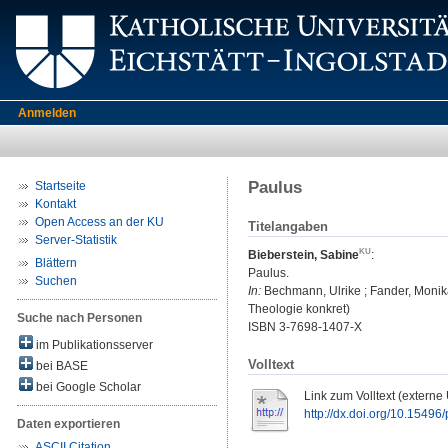
Anmelden
Paulus
Startseite
Kontakt
Open Access an der KU
Titelangaben
Server-Statistik
Bieberstein, Sabine
:
Blättern
Paulus.
Suchen
In:
Bechmann, Ulrike ; Fander, Monika
Theologie konkret)
Suche nach Personen
ISBN 3-7698-1407-X
im Publikationsserver
Volltext
bei BASE
bei Google Scholar
Link zum Volltext (externe
http://dx.doi.org/10.15496
Daten exportieren
ASCII Citation