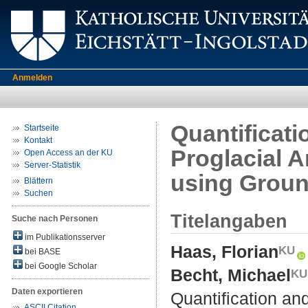
Anmelden
Quantificati
Startseite
Kontakt
Proglacial A
Open Access an der KU
Server-Statistik
using Grou
Blättern
Suchen
Titelangaben
Suche nach Personen
im Publikationsserver
Haas, Florian
bei BASE
bei Google Scholar
Becht, Michael
Daten exportieren
Quantification and
ASCII Citation