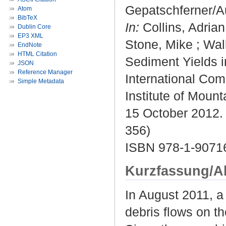
Gepatschferner/A
Atom
BibTeX
In:
Collins, Adrian 
Dublin Core
EP3 XML
Stone, Mike ; Wal
EndNote
HTML Citation
Sediment Yields 
JSON
Reference Manager
International Com
Simple Metadata
Institute of Mou
15 October 2012. -
356)
ISBN 978-1-9071
Kurzfassung/A
In August 2011, a
debris flows on t