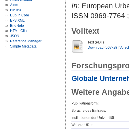
In:
European Urban
Atom
BibTeX
ISSN 0969-7764 
Dublin Core
EP3 XML
EndNote
Volltext
HTML Citation
JSON
Reference Manager
Text (PDF)
Simple Metadata
Download (507kB)
|
Vorsc
Forschungspro
Globale Untern
Weitere Angab
Publikationsform:
Sprache des Eintrags:
Institutionen der Universität:
Weitere URLs: