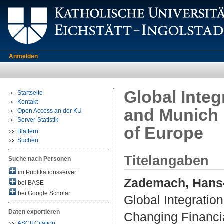
Anmelden
Global Integ
Startseite
Kontakt
and Munich 
Open Access an der KU
Server-Statistik
of Europe
Blättern
Suchen
Titelangaben
Suche nach Personen
im Publikationsserver
Zademach, Hans
bei BASE
bei Google Scholar
Global Integratio
Daten exportieren
Changing Financi
ASCII Citation