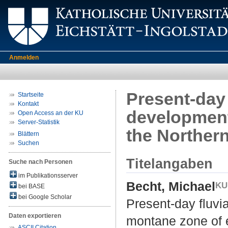
Anmelden
Present-day 
Startseite
Kontakt
development 
Open Access an der KU
Server-Statistik
the Norther
Blättern
Suchen
Titelangaben
Suche nach Personen
im Publikationsserver
Becht, Michael
bei BASE
bei Google Scholar
Present-day fluvia
Daten exportieren
montane zone of e
ASCII Citation