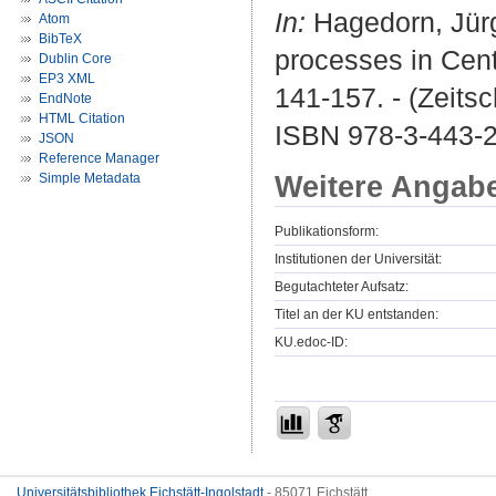
In:
Hagedorn, Jürge
Atom
BibTeX
processes in Centr
Dublin Core
EP3 XML
141-157. - (Zeits
EndNote
HTML Citation
ISBN 978-3-443-
JSON
Reference Manager
Weitere Angab
Simple Metadata
Publikationsform:
Institutionen der Universität:
Begutachteter Aufsatz:
Titel an der KU entstanden:
KU.edoc-ID:
Universitätsbibliothek Eichstätt-Ingolstadt
- 85071 Eichstätt