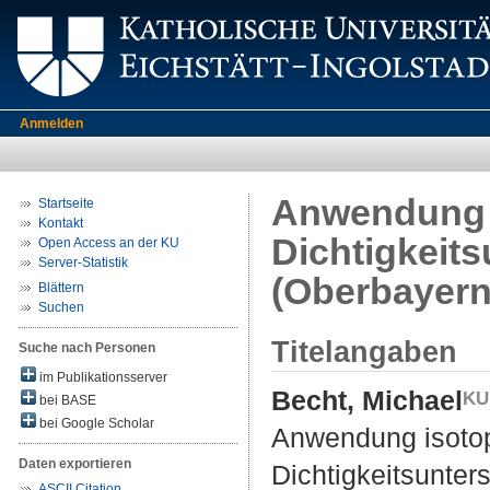
Anmelden
Anwendung 
Startseite
Kontakt
Dichtigkeit
Open Access an der KU
Server-Statistik
(Oberbayern
Blättern
Suchen
Titelangaben
Suche nach Personen
im Publikationsserver
Becht, Michael
bei BASE
bei Google Scholar
Anwendung isotop
Daten exportieren
Dichtigkeitsunte
ASCII Citation