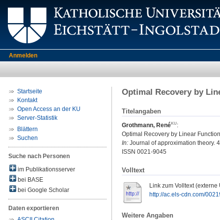
Anmelden
Optimal Recovery by Lin
Startseite
Kontakt
Open Access an der KU
Titelangaben
Server-Statistik
Grothmann, René
:
Blättern
Optimal Recovery by Linear Function
Suchen
In:
Journal of approximation theory. 4
ISSN 0021-9045
Suche nach Personen
im Publikationsserver
Volltext
bei BASE
Link zum Volltext (externe
bei Google Scholar
http://ac.els-cdn.com/002
Daten exportieren
Weitere Angaben
ASCII Citation