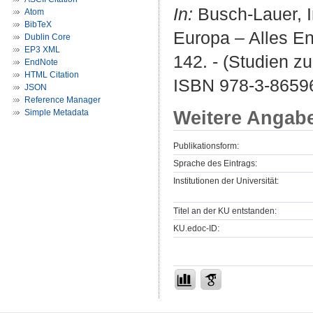
In:
Busch-Lauer, I
Atom
BibTeX
Europa – Alles Eng
Dublin Core
EP3 XML
142. - (Studien z
EndNote
HTML Citation
ISBN 978-3-8659
JSON
Reference Manager
Weitere Angab
Simple Metadata
Publikationsform:
Sprache des Eintrags:
Institutionen der Universität:
Titel an der KU entstanden:
KU.edoc-ID: