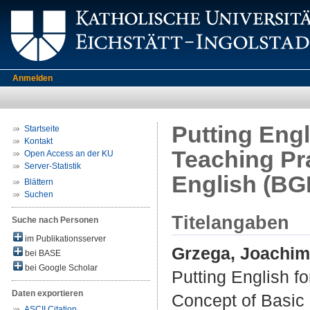
Anmelden
Putting Eng
Startseite
Kontakt
Teaching Pr
Open Access an der KU
Server-Statistik
English (BG
Blättern
Suchen
Titelangaben
Suche nach Personen
im Publikationsserver
Grzega, Joachim
bei BASE
bei Google Scholar
Putting English f
Daten exportieren
Concept of Basic 
ASCII Citation