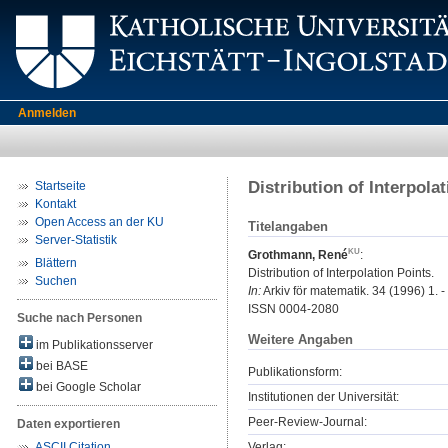
Anmelden
Distribution of Interpola
Startseite
Kontakt
Open Access an der KU
Titelangaben
Server-Statistik
Grothmann, René
:
Blättern
Distribution of Interpolation Points.
Suchen
In:
Arkiv för matematik. 34 (1996) 1. -
ISSN 0004-2080
Suche nach Personen
Weitere Angaben
im Publikationsserver
bei BASE
Publikationsform:
bei Google Scholar
Institutionen der Universität:
Peer-Review-Journal:
Daten exportieren
Verlag:
ASCII Citation