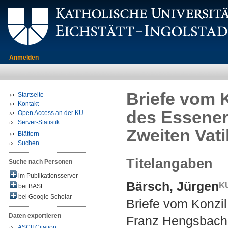
Anmelden
Briefe vom K
Startseite
Kontakt
des Essener
Open Access an der KU
Server-Statistik
Zweiten Vat
Blättern
Suchen
Titelangaben
Suche nach Personen
im Publikationsserver
Bärsch, Jürgen
bei BASE
bei Google Scholar
Briefe vom Konzil
Daten exportieren
Franz Hengsbach 
ASCII Citation