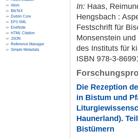
In:
Haas, Reimund 
Atom
BibTeX
Hengsbach : Aspek
Dublin Core
EP3 XML
Festschrift für B
EndNote
HTML Citation
Monsenstein und V
JSON
Reference Manager
des Instituts für
Simple Metadata
ISBN 978-3-8699
Forschungspro
Die Rezeption de
in Bistum und Pf
Liturgiewissensc
Haunerland). Teil
Bistümern