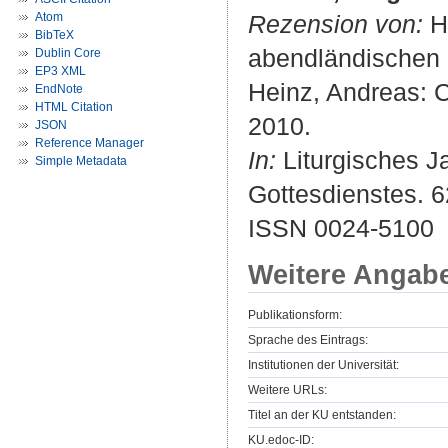
Atom
Rezension von:
He
BibTeX
abendländischen L
Dublin Core
EP3 XML
Heinz, Andreas: Ch
EndNote
HTML Citation
2010.
JSON
Reference Manager
In:
Liturgisches Ja
Simple Metadata
Gottesdienstes. 62
ISSN 0024-5100
Weitere Angab
Publikationsform:
Sprache des Eintrags:
Institutionen der Universität:
Weitere URLs:
Titel an der KU entstanden:
KU.edoc-ID: