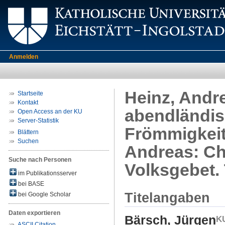
Anmelden
Heinz, Andre
Startseite
Kontakt
abendländis
Open Access an der KU
Server-Statistik
Frömmigkeit
Blättern
Suchen
Andreas: Chr
Suche nach Personen
Volksgebet. 
im Publikationsserver
bei BASE
Titelangaben
bei Google Scholar
Daten exportieren
Bärsch, Jürgen
ASCII Citation