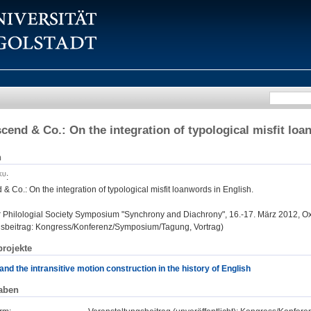
scend & Co.: On the integration of typological misfit loa
n
:
 & Co.: On the integration of typological misfit loanwords in English.
:
Philologial Society Symposium "Synchrony and Diachrony", 16.-17. März 2012, Ox
gsbeitrag: Kongress/Konferenz/Symposium/Tagung, Vortrag)
rojekte
nd the intransitive motion construction in the history of English
aben