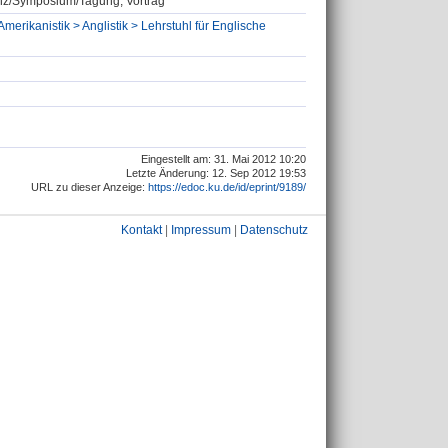
renz/Symposium/Tagung, Vortrag
Amerikanistik > Anglistik > Lehrstuhl für Englische
Eingestellt am: 31. Mai 2012 10:20
Letzte Änderung: 12. Sep 2012 19:53
URL zu dieser Anzeige:
https://edoc.ku.de/id/eprint/9189/
Kontakt
|
Impressum
|
Datenschutz