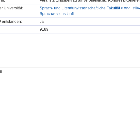
rm:
Veranstaltungsbeitrag (unveröffentlicht): Kongress/Konfe
er Universität:
Sprach- und Literaturwissenschaftliche Fakultät > Anglistik/
Sprachwissenschaft
U entstanden:
Ja
9189
tt