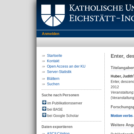
Anmelden
Enter, de
Startseite
Kontakt
Open Access an der KU
Titelangabe
Server-Statistik
Huber, Judith
Blättern
Enter, descend
Suchen
2012
Veranstaltung
Suche nach Personen
(Veranstaltun
im Publikationsserver
Forschungsp
bei BASE
Motion verbs a
bei Google Scholar
Weitere Ang
Daten exportieren
ASCII Citation